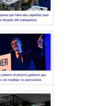
mpresa que fabricaba zapatillas para
e despide 640 trabajadores
le pidieron al próximo gobierno que
 con medidas no arancelarias