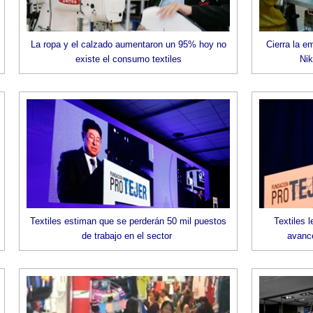
La ropa y el calzado aumentaron un 95% hoy no
Cierra la e
existe el consumo textiles
Nik
Textiles estiman que se perderán 50 mil puestos
Textiles 
de trabajo en el sector
avance