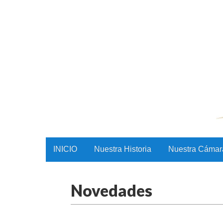
CAMAC
Skip to content
INICIO
Nuestra Historia
Nuestra Cámar
Main menu
Novedades